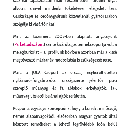
szakmai tapasztalatunknak köszönhetően tudunk olyat
alkotni, amivel mindenki tökéletesen elégedett lesz:
Garázskapu és Redőnygyárunk közvetlenül, gyártói árakon
szolgálja ki vásárlóinkat!
Mint az közismert, 2002-ben alapított anyacégünk
(
Parkettadiszkont
) szinte kizárólagos termékcsoportja volt a
melegburkolat – a profilunk bővítése azonban már a kissé
megtévesztő márkanév módosítását is szükségessé tette.
Mára a JOLA Csoport az ország megkerülhetetlen
nyílászáró-forgalmazója: országszerte jelentős piaci
szereplő műanyag és fa ablakok, erkélyajtók, fa-,
műanyag-, és acél bejárati ajtók területén.
Központi, egységes koncepciónk, hogy a korrekt minőségű,
német alapanyagokból, elsősorban magyar gyártók által
készített termékeket a lehető legrövidebb időn belül