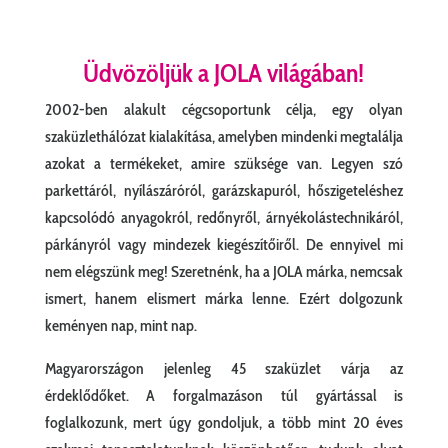
Üdvözöljük a JOLA világában!
2002-ben alakult cégcsoportunk célja, egy olyan
szaküzlethálózat kialakítása, amelyben mindenki megtalálja
azokat a termékeket, amire szüksége van. Legyen szó
parkettáról, nyílászáróról, garázskapuról, hőszigeteléshez
kapcsolódó anyagokról, redőnyről, árnyékolástechnikáról,
párkányról vagy mindezek kiegészítőiről. De ennyivel mi
nem elégszünk meg! Szeretnénk, ha a JOLA márka, nemcsak
ismert, hanem elismert márka lenne. Ezért dolgozunk
keményen nap, mint nap.
Magyarországon jelenleg 45 szaküzlet várja az
érdeklődőket. A forgalmazáson túl gyártással is
foglalkozunk, mert úgy gondoljuk, a több mint 20 éves