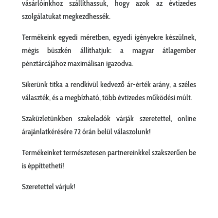
vásárlóinkhoz szállíthassuk, hogy azok az évtizedes
szolgálatukat megkezdhessék.
Termékeink egyedi méretben, egyedi igényekre készülnek,
mégis büszkén állíthatjuk: a magyar átlagember
pénztárcájához maximálisan igazodva.
Sikerünk titka a rendkívül kedvező ár-érték arány, a széles
választék, és a megbízható, több évtizedes működési múlt.
Szaküzletünkben szakeladók várják szeretettel, online
árajánlatkérésére 72 órán belül válaszolunk!
Termékeinket természetesen partnereinkkel szakszerűen be
is éppíttetheti!
Szeretettel várjuk!