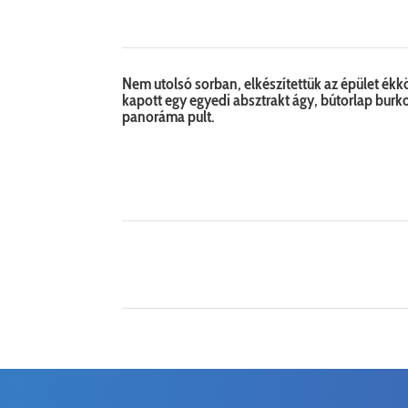
Nem utolsó sorban, elkészítettük az épület ékköv
kapott egy egyedi absztrakt ágy, bútorlap bur
panoráma pult.