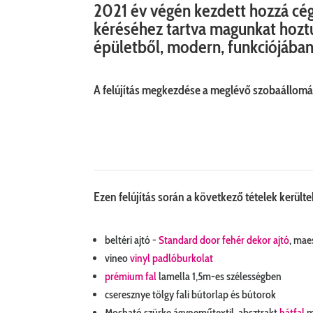
2021 év végén kezdett hozzá cé
kéréséhez tartva magunkat hoztu
épületből, modern, funkciójában
A felújítás megkezdése a meglévő szobaállomán
Ezen felújítás során a következő tételek kerül
beltéri ajtó -
Standard door fehér dekor ajtó
, mae
vineo
vinyl padlóburkolat
prémium fal
lamella 1,5m-es szélességben
cseresznye tölgy fali bútorlap és bútorok
Mosható szürke ágyneműtextil, absztrakt
hátfal
m