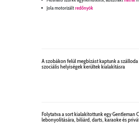
Jola motorizált
redőnyök
A szobákon felül megbízást kaptunk a szálloda 
szociális helyiségek kerültek kialakításra
Folytatva a sort kialakítottunk egy Gentleman
lebonyolítására, biliárd, darts, karaoke és priv