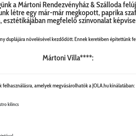
günk a
Mártoni Rendezvényház & Szálloda
felú
nk létre egy már-már megkopott, paprika szaf
, esztétikájában megfelelő színvonalat képvise
y duplájára növelésével kezdődött. Ennek keretében építettünk fel
Mártoni Villa****:
tek felhasználásra, amelyek megvásárolhatók a
JOLA.hu
kínálatában:
stro kilincs
intával