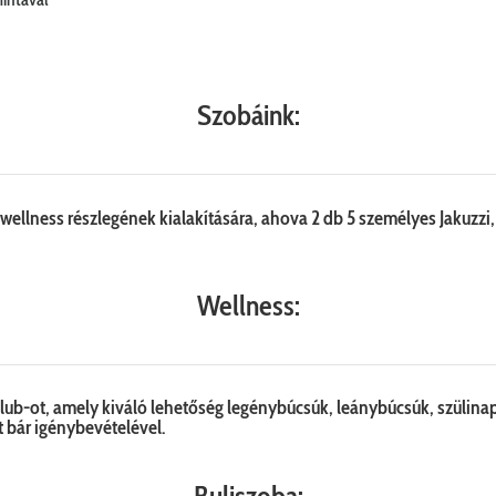
Szobáink:
wellness részlegének kialakítására, ahova 2 db 5 személyes Jakuzzi
Wellness:
 Club-ot, amely kiváló lehetőség legénybúcsúk, leánybúcsúk, szüli
át bár igénybevételével.
Buliszoba: