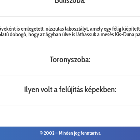
eként is emlegetett, nászutas lakosztályt, amely egy félig kiépített
kolatú dobogó, hogy az ágyban ülve is láthassuk a mesés Kis-Duna p
Toronyszoba:
Ilyen volt a felújítás képekben:
© 2002 –
Minden jog fenntartva