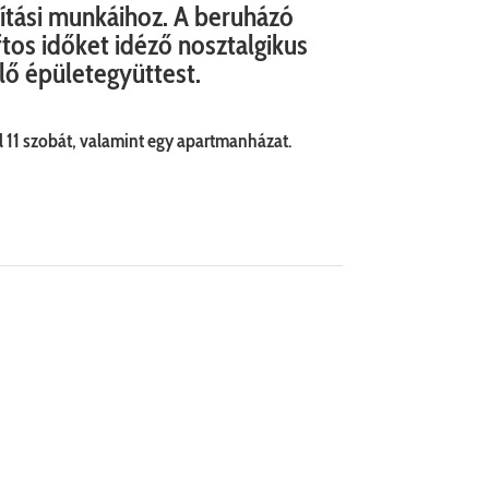
jítási munkáihoz. A beruházó
tos időket idéző nosztalgikus
lő épületegyüttest.
 11 szobát, valamint egy apartmanházat.