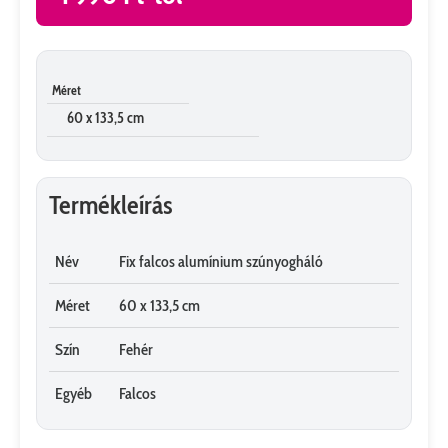
Méret
60 x 133,5 cm
Termékleírás
Név
Fix falcos alumínium szúnyogháló
Méret
60 x 133,5 cm
Szín
Fehér
Egyéb
Falcos