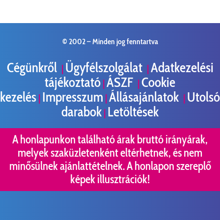
© 2002 –
Minden jog fenntartva
Cégünkről
Ügyfélszolgálat
Adatkezelési
|
|
tájékoztató
ÁSZF
Cookie
|
|
kezelés
Impresszum
Állásajánlatok
Utolsó
|
|
|
darabok
Letöltések
|
A honlapunkon található árak bruttó irányárak,
melyek szaküzletenként eltérhetnek, és nem
minősülnek ajánlattételnek. A honlapon szereplő
képek illusztrációk!