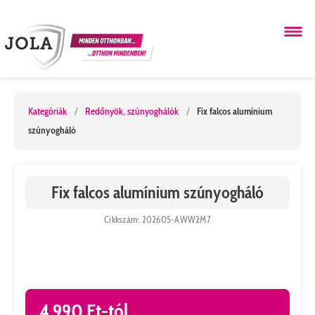
Kategóriák
/
Redőnyök, szúnyoghálók
/
Fix falcos alumínium
szúnyogháló
Fix falcos alumínium szúnyogháló
Cikkszám: 202605-AWW2M7
4 990 Ft-tól