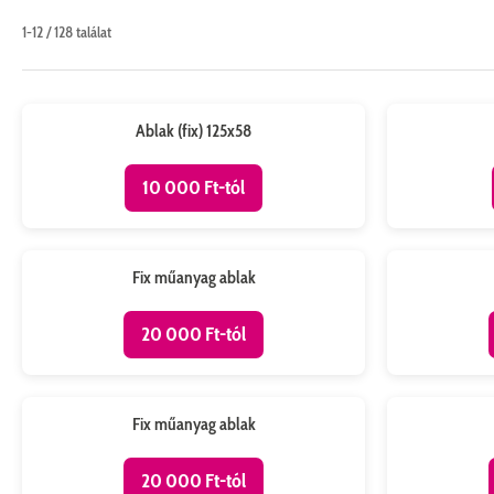
1-12 / 128 találat
Megtalálható: Szigetszentmiklós
Megtalálható: S
Ablak (fix) 125x58
10 000 Ft-tól
Megtalálható: Szigetszentmiklós
Megtalálható: S
Méret: 43,5x93 cm
Méret: 72x93,5 
Fix műanyag ablak
20 000 Ft-tól
Megtalálható: Szigetszentmiklós
Megtalálható: S
Méret: 140x118 cm
Méret: 140x118
Fix műanyag ablak
20 000 Ft-tól