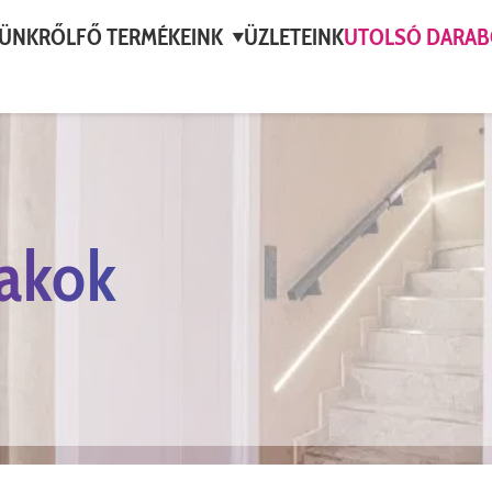
ÜNKRŐL
FŐ TERMÉKEINK
ÜZLETEINK
UTOLSÓ DARA
▼
lakok