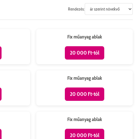
Rendezés:
Megtalálható: Szigetszentmiklós
Méret: 43,5x93 cm
Fix műanyag ablak
20 000 Ft-tól
Megtalálható: Szigetszentmiklós
Méret: 72x93,5 cm
Fix műanyag ablak
20 000 Ft-tól
Megtalálható: Szigetszentmiklós
Méret: 43,5x219,5 cm
Fix műanyag ablak
20 000 Ft-tól