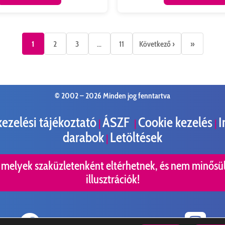
1
2
3
...
11
Következő ›
»
© 2002 –
2026 Minden jog fenntartva
ezelési tájékoztató
ÁSZF
Cookie kezelés
I
|
|
|
darabok
Letöltések
|
, melyek szaküzletenként eltérhetnek, és nem minősül
illusztrációk!

