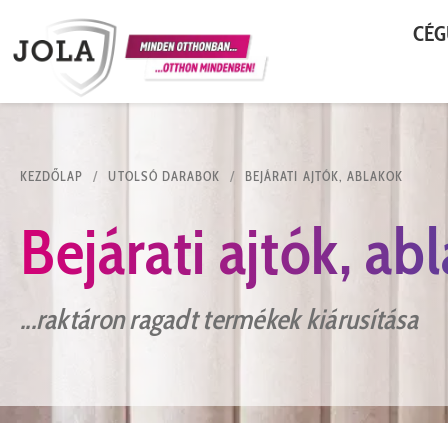
CÉG
KEZDŐLAP
/
UTOLSÓ DARABOK
/
BEJÁRATI AJTÓK, ABLAKOK
Bejárati ajtók, ab
...raktáron ragadt termékek kiárusítása