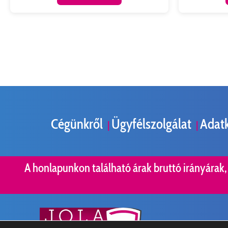
Cégünkről
Ügyfélszolgálat
Adatk
|
|
A honlapunkon található árak bruttó irányárak