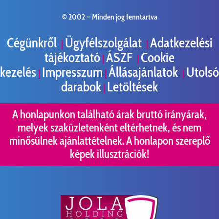
© 2002 –
Minden jog fenntartva
Cégünkről
Ügyfélszolgálat
Adatkezelési
|
|
tájékoztató
ÁSZF
Cookie
|
|
kezelés
Impresszum
Állásajánlatok
Utolsó
|
|
|
darabok
Letöltések
|
A honlapunkon található árak bruttó irányárak,
melyek szaküzletenként eltérhetnek, és nem
minősülnek ajánlattételnek. A honlapon szereplő
képek illusztrációk!