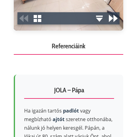
Referenciáink
JOLA – Pápa
Ha igazán tartós
padlót
vagy
megbízható
ajtót
szeretne otthonába,
nálunk jó helyen keresgél. Pápán, a
Jókai út 80. szám alatt várjuk Önt, ahol