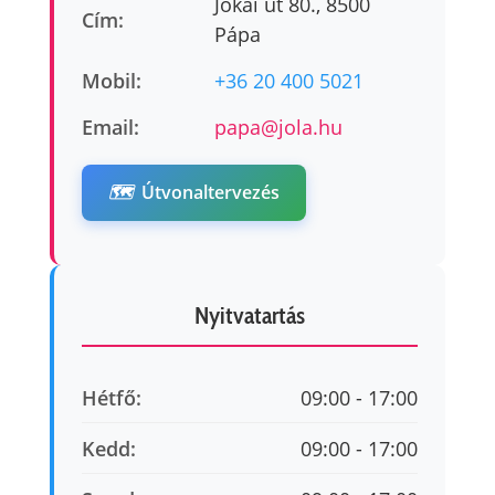
Jókai út 80., 8500
Cím:
Pápa
Mobil:
+36 20 400 5021
Email:
papa@jola.hu
🗺️
Útvonaltervezés
Nyitvatartás
Hétfő:
09:00 - 17:00
Kedd:
09:00 - 17:00