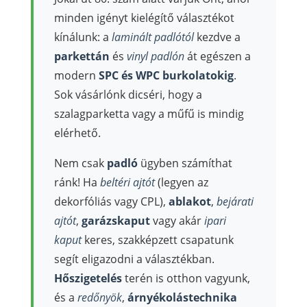
minden igényt kielégítő választékot
kínálunk: a
laminált padlótól
kezdve a
parkettán
és
vinyl padlón
át egészen a
modern
SPC és WPC burkolatokig
.
Sok vásárlónk dicséri, hogy a
szalagparketta vagy a műfű is mindig
elérhető.
Nem csak
padló
ügyben számíthat
ránk! Ha
beltéri ajtót
(legyen az
dekorfóliás vagy CPL),
ablakot
,
bejárati
ajtót
,
garázskaput
vagy akár
ipari
kaput
keres, szakképzett csapatunk
segít eligazodni a választékban.
Hőszigetelés
terén is otthon vagyunk,
és a
redőnyök
,
árnyékolástechnika