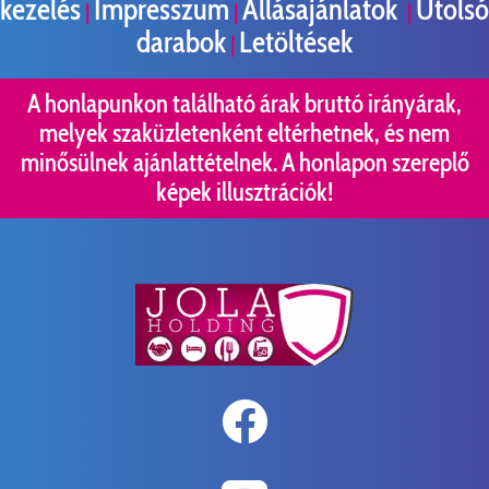
kezelés
Impresszum
Állásajánlatok
Utolsó
|
|
|
darabok
Letöltések
|
A honlapunkon található árak bruttó irányárak,
melyek szaküzletenként eltérhetnek, és nem
minősülnek ajánlattételnek. A honlapon szereplő
képek illusztrációk!
