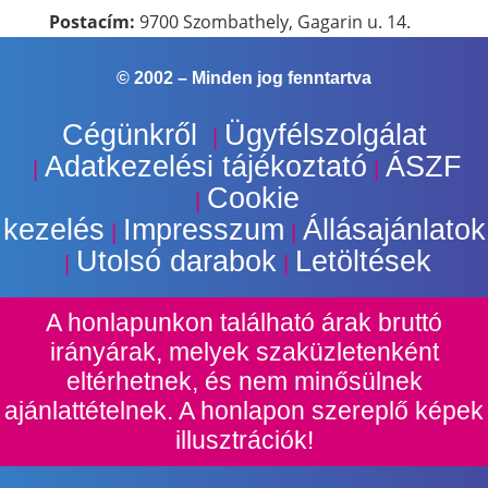
Postacím:
9700 Szombathely, Gagarin u. 14.
© 2002 –
Minden jog fenntartva
Cégünkről
Ügyfélszolgálat
|
Adatkezelési tájékoztató
ÁSZF
|
|
Cookie
|
kezelés
Impresszum
Állásajánlatok
|
|
Utolsó darabok
Letöltések
|
|
A honlapunkon található árak bruttó
irányárak, melyek szaküzletenként
eltérhetnek, és nem minősülnek
ajánlattételnek. A honlapon szereplő képek
illusztrációk!