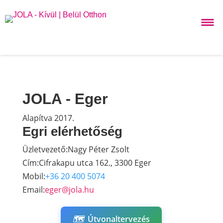
JOLA - Eger
Alapítva 2017.
Egri elérhetőség
Üzletvezető:
Nagy Péter Zsolt
Cím:
Cifrakapu utca 162., 3300 Eger
Mobil:
+36 20 400 5074
Email:
eger@jola.hu
🗺️
Útvonaltervezés