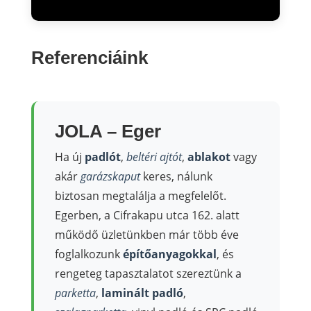
Referenciáink
JOLA – Eger
Ha új
padlót
,
beltéri ajtót
,
ablakot
vagy
akár
garázskaput
keres, nálunk
biztosan megtalálja a megfelelőt.
Egerben, a Cifrakapu utca 162. alatt
működő üzletünkben már több éve
foglalkozunk
építőanyagokkal
, és
rengeteg tapasztalatot szereztünk a
parketta
,
laminált padló
,