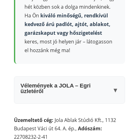
hét közben sok a dolga mindenkinek.
Ha Ön
kiváló minőségű, rendkívül
kedvező árú padlót, ajtót, ablakot,
garázskaput vagy hőszigetelést
keres, most jó helyen jár – látogasson
el hozzánk még ma!
Vélemények a JOLA – Egri
▼
üzletéről
Üzemeltető cég:
Jola Ablak Stúdió Kft., 1132
Budapest Váci út 64. A. ép.,
Adószám:
22708232-2-41