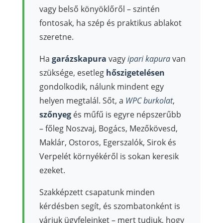
vagy belső könyöklőről – szintén
fontosak, ha szép és praktikus ablakot
szeretne.
Ha
garázskapura
vagy
ipari kapura
van
szüksége, esetleg
hőszigetelésen
gondolkodik, nálunk mindent egy
helyen megtalál. Sőt, a
WPC burkolat
,
szőnyeg
és műfű is egyre népszerűbb
– főleg Noszvaj, Bogács, Mezőkövesd,
Maklár, Ostoros, Egerszalók, Sirok és
Verpelét környékéről is sokan keresik
ezeket.
Szakképzett csapatunk minden
kérdésben segít, és szombatonként is
várjuk ügyfeleinket – mert tudjuk, hogy