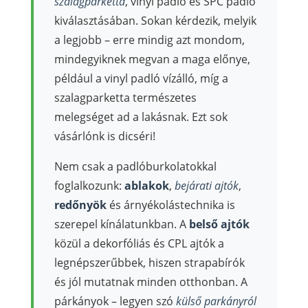
szalagparketta
, vinyl padló és SPC padló
kiválasztásában. Sokan kérdezik, melyik
a legjobb – erre mindig azt mondom,
mindegyiknek megvan a maga előnye,
például a vinyl padló vízálló, míg a
szalagparketta természetes
melegséget ad a lakásnak. Ezt sok
vásárlónk is dicséri!
Nem csak a padlóburkolatokkal
foglalkozunk:
ablakok
,
bejárati ajtók
,
redőnyök
és árnyékolástechnika is
szerepel kínálatunkban. A
belső ajtók
közül a dekorfóliás és CPL ajtók a
legnépszerűbbek, hiszen strapabírók
és jól mutatnak minden otthonban. A
párkányok – legyen szó
külső parkányról