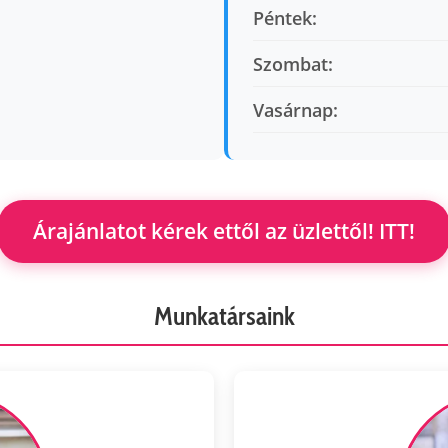
Péntek:
Szombat:
Vasárnap:
Árajánlatot kérek ettől az üzlettől! ITT!
Munkatársaink