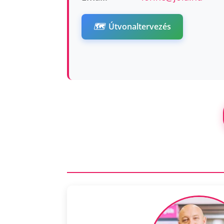
🗺️
Útvonaltervezés