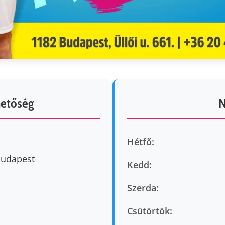
hetőség
N
Hétfő:
 Budapest
Kedd:
Szerda:
Csütörtök: