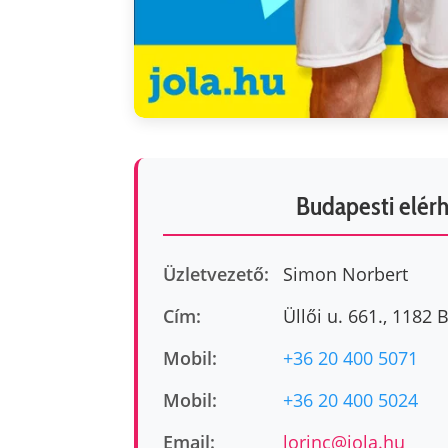
Budapesti elér
Üzletvezető:
Simon Norbert
Cím:
Üllői u. 661., 1182
Mobil:
+36 20 400 5071
Mobil:
+36 20 400 5024
Email:
lorinc@jola.hu