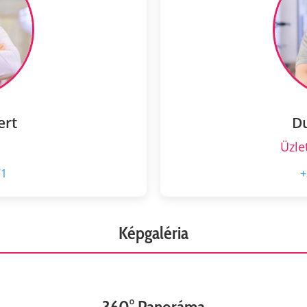
ert
D
Üzle
71
+
Képgaléria