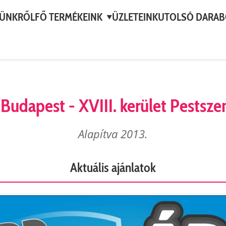
ÜNKRŐL
FŐ TERMÉKEINK
ÜZLETEINK
UTOLSÓ DARA
▼
Budapest - XVIII. kerület Pestsze
Alapítva 2013.
Aktuális ajánlatok