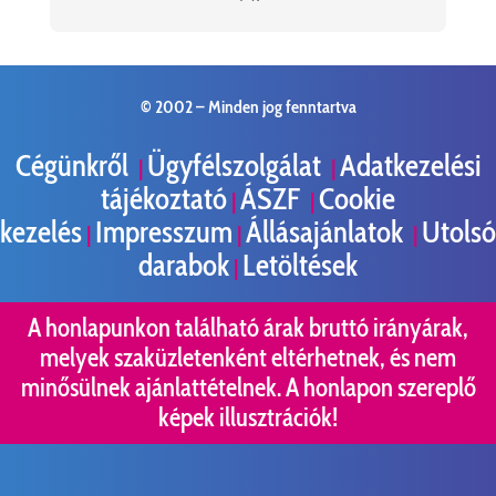
© 2002 –
Minden jog fenntartva
Cégünkről
Ügyfélszolgálat
Adatkezelési
|
|
tájékoztató
ÁSZF
Cookie
|
|
kezelés
Impresszum
Állásajánlatok
Utolsó
|
|
|
darabok
Letöltések
|
A honlapunkon található árak bruttó irányárak,
melyek szaküzletenként eltérhetnek, és nem
minősülnek ajánlattételnek. A honlapon szereplő
képek illusztrációk!