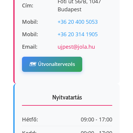
Fóti út 56/B, 1047
Cím:
Budapest
Mobil:
+36 20 400 5053
Mobil:
+36 20 314 1905
Email:
ujpest@jola.hu
🗺️
Útvonaltervezés
Nyitvatartás
Hétfő:
09:00 - 17:00