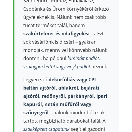
Szentendre, Pomáz, Budakalász,
Csobánka és Üröm környékéről érkező
ügyfeleknek is. Nálunk nem csak több
tucat terméket talál, hanem
szakértelmet és odafigyelést
is. Ezt
sok vásárlónk is dicséri – gyakran
mondják, mennyivel könnyebb nálunk
dönteni, ha például
laminált padlót,
szalagparkettát vagy vinyl padlót
néznek.
Legyen szó
dekorfóliás vagy CPL
beltéri ajtóról, ablakról, bejárati
ajtóról, redőnyről, párkányról, ipari
kapuról, netán műfűről vagy
szőnyegről
– nálunk mindenből csak
tartós, megbízható darabokat talál. A
szakképzett csapatunk
segít eligazodni