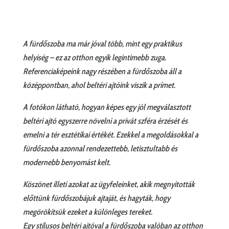
A fürdőszoba ma már jóval több, mint egy praktikus
helyiség – ez az otthon egyik legintimebb zuga.
Referenciaképeink nagy részében a fürdőszoba áll a
középpontban, ahol beltéri ajtóink viszik a prímet.
A fotókon látható, hogyan képes egy jól megválasztott
beltéri ajtó egyszerre növelni a privát szféra érzését és
emelni a tér esztétikai értékét. Ezekkel a megoldásokkal a
fürdőszoba azonnal rendezettebb, letisztultabb és
modernebb benyomást kelt.
Köszönet illeti azokat az ügyfeleinket, akik megnyitották
előttünk fürdőszobájuk ajtaját, és hagyták, hogy
megörökítsük ezeket a különleges tereket.
Egy stílusos beltéri ajtóval a fürdőszoba valóban az otthon