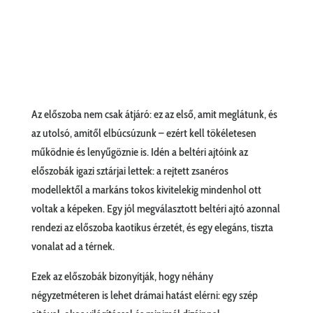
Az előszoba nem csak átjáró: ez az első, amit meglátunk, és
az utolsó, amitől elbúcsúzunk – ezért kell tökéletesen
működnie és lenyűgöznie is. Idén a beltéri ajtóink az
előszobák igazi sztárjai lettek: a rejtett zsanéros
modellektől a markáns tokos kivitelekig mindenhol ott
voltak a képeken. Egy jól megválasztott beltéri ajtó azonnal
rendezi az előszoba kaotikus érzetét, és egy elegáns, tiszta
vonalat ad a térnek.
Ezek az előszobák bizonyítják, hogy néhány
négyzetméteren is lehet drámai hatást elérni: egy szép