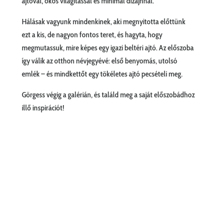
ajtóval, okos világítással és minimál dizájnnal.
Hálásak vagyunk mindenkinek, aki megnyitotta előttünk
ezt a kis, de nagyon fontos teret, és hagyta, hogy
megmutassuk, mire képes egy igazi beltéri ajtó. Az előszoba
így válik az otthon névjegyévé: első benyomás, utolsó
emlék – és mindkettőt egy tökéletes ajtó pecsételi meg.
Görgess végig a galérián, és találd meg a saját előszobádhoz
illő inspirációt!