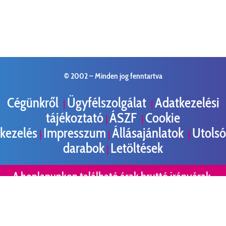
© 2002 –
Minden jog fenntartva
Cégünkről
Ügyfélszolgálat
Adatkezelési
|
|
tájékoztató
ÁSZF
Cookie
|
|
kezelés
Impresszum
Állásajánlatok
Utolsó
|
|
|
darabok
Letöltések
|
A honlapunkon található árak bruttó irányárak,
melyek szaküzletenként eltérhetnek, és nem
minősülnek ajánlattételnek. A honlapon szereplő
képek illusztrációk!