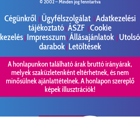
© 2002 –
Minden jog fenntartva
Cégünkről
Ügyfélszolgálat
Adatkezelési
|
|
tájékoztató
ÁSZF
Cookie
|
|
kezelés
Impresszum
Állásajánlatok
Utolsó
|
|
|
darabok
Letöltések
|
A honlapunkon található árak bruttó irányárak,
melyek szaküzletenként eltérhetnek, és nem
minősülnek ajánlattételnek. A honlapon szereplő
képek illusztrációk!